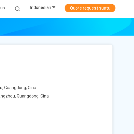
Indonesian
sus
Quote request suatu
ou, Guangdong, Cina
uangzhou, Guangdong, Cina