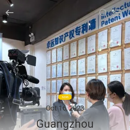
2026
Zhuoyuan
Co.,Ltd.
All
Rights
Reserved.
RUMAH
PRODUK
TAMPILAN
VR
TENTANG
NEWS
KAMI
Oct 16, 2023
Guangzhou
TUR