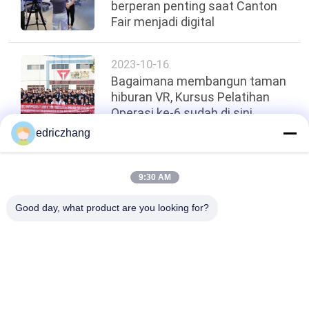
berperan penting saat Canton
Fair menjadi digital
2023-10-16
Bagaimana membangun taman
hiburan VR, Kursus Pelatihan
Operasi ke-6 sudah di sini
edriczhang
Atas
9:30 AM
Good day, what product are you looking for?
Bad Request
Semua
9D VR Simulator
Simulator Gerak VR