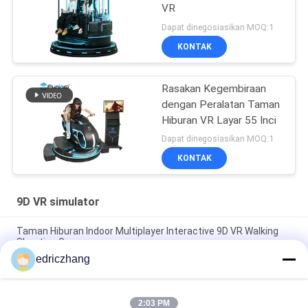
VR
Dapat dinegosiasikan MOQ:1
KONTAK
Rasakan Kegembiraan
dengan Peralatan Taman
Hiburan VR Layar 55 Inci
Dapat dinegosiasikan MOQ:1
KONTAK
9D VR simulator
Taman Hiburan Indoor Multiplayer Interactive 9D VR Walking
Shooting Game
edriczhang
VR Simulator Indoor 9D VR Simulator Game Machine Dengan 6
Kursi simulator 9d
2:03 PM