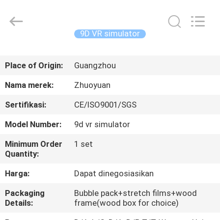
2026
Zhuoyuan
Co.,Ltd.
All
Rights
9D VR simulator
Reserved.
RUMAH
Place of Origin:
Guangzhou
PRODUK
Nama merek:
Zhuoyuan
Sertifikasi:
CE/ISO9001/SGS
TAMPILAN
Model Number:
9d vr simulator
VR
Minimum Order
1 set
Quantity:
TENTANG
Harga:
Dapat dinegosiasikan
KAMI
Packaging
Bubble pack+stretch films+wood
Details:
frame(wood box for choice)
TUR