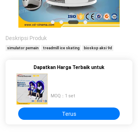
PRIVACY
POLICY
Deskripsi Produk
simulator pemain
treadmill ice skating
bioskop aksi 9d
Dapatkan Harga Terbaik untuk
MOQ：
1 set
Terus