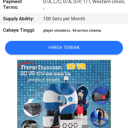
Payment
D/A, L/C, D/A, D/P, T/T, Western Union,
PABRIK
Terms:
,
Supply Ability:
100 Sets per Month
KONTROL
Cahaya Tinggi:
,
KUALITAS
player simulator
9d action cinema
HARGA TERBAIK
HUBUNGI
KAMI
BERITA
KASUS
SITEMAP