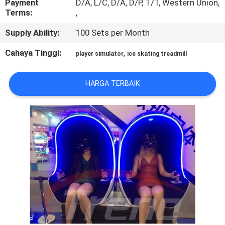
Payment
D/A, L/C, D/A, D/P, T/T, Western Union,
PABRIK
Terms:
,
Supply Ability:
100 Sets per Month
KONTROL
Cahaya Tinggi:
,
KUALITAS
player simulator
ice skating treadmill
HARGA TERBAIK
HUBUNGI
KAMI
BERITA
KASUS
SITEMAP