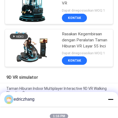
VR
Dapat dinegosiasikan MOQ:1
KONTAK
Rasakan Kegembiraan
dengan Peralatan Taman
Hiburan VR Layar 55 Inci
Dapat dinegosiasikan MOQ:1
KONTAK
9D VR simulator
Taman Hiburan Indoor Multiplayer Interactive 9D VR Walking
Shooting Game
edriczhang
VR Simulator Indoor 9D VR Simulator Game Machine Dengan 6
Kursi simulator 9d
1:16 PM