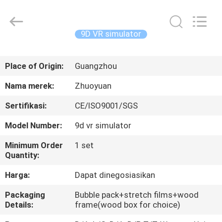
2026
Zhuoyuan
Co.,Ltd.
All
Rights
9D VR simulator
Reserved.
RUMAH
Place of Origin:
Guangzhou
PRODUK
Nama merek:
Zhuoyuan
Sertifikasi:
CE/ISO9001/SGS
TAMPILAN
Model Number:
9d vr simulator
VR
Minimum Order
1 set
Quantity:
TENTANG
Harga:
Dapat dinegosiasikan
KAMI
Packaging
Bubble pack+stretch films+wood
Details:
frame(wood box for choice)
TUR