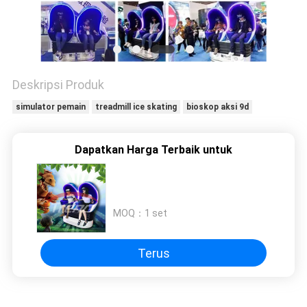
PRIVACY
POLICY
Deskripsi Produk
simulator pemain
treadmill ice skating
bioskop aksi 9d
Dapatkan Harga Terbaik untuk
MOQ：
1 set
Terus