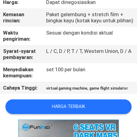
Harga:
Dapat dinegosiasikan
PABRIK
Kemasan
Paket gelembung + stretch film +
rincian:
bingkai kayu (kotak kayu untuk pilihan)
KONTROL
KUALITAS
Waktu
Sesuai dengan kondisi aktual
pengiriman:
Syarat-syarat
L / C, D / P, T / T, Western Union, D / A
HUBUNGI
pembayaran:
KAMI
Menyediakan
set 100 per bulan
kemampuan:
BERITA
Cahaya Tinggi:
,
virtual gaming machine
game flight simulator
KASUS
HARGA TERBAIK
SITEMAP