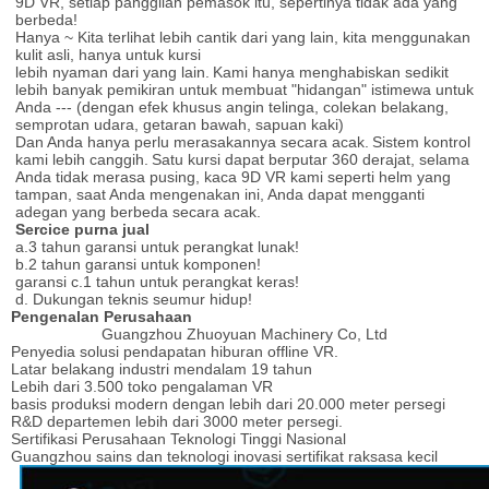
9D VR, setiap panggilan pemasok itu, sepertinya tidak ada yang
berbeda!
Hanya ~ Kita terlihat lebih cantik dari yang lain, kita menggunakan
kulit asli, hanya untuk kursi
lebih nyaman dari yang lain.
Kami hanya menghabiskan sedikit
lebih banyak pemikiran untuk membuat "hidangan" istimewa untuk
Anda --- (dengan efek khusus angin telinga, colekan belakang,
semprotan udara, getaran bawah, sapuan kaki)
Dan Anda hanya perlu merasakannya secara acak.
Sistem kontrol
kami lebih canggih.
Satu kursi dapat berputar 360 derajat, selama
Anda tidak merasa pusing, kaca 9D VR kami seperti helm yang
tampan, saat Anda mengenakan ini, Anda dapat mengganti
adegan yang berbeda secara acak.
Sercice purna jual
a.3 tahun garansi untuk perangkat lunak!
b.2 tahun garansi untuk komponen!
garansi c.1 tahun untuk perangkat keras!
d. Dukungan teknis seumur hidup!
Pengenalan Perusahaan
Guangzhou Zhuoyuan Machinery Co, Ltd
Penyedia solusi pendapatan hiburan offline VR.
Latar belakang industri mendalam 19 tahun
Lebih dari 3.500 toko pengalaman VR
basis produksi modern dengan lebih dari 20.000 meter persegi
R&D departemen lebih dari 3000 meter persegi.
Sertifikasi Perusahaan Teknologi Tinggi Nasional
Guangzhou sains dan teknologi inovasi sertifikat raksasa kecil