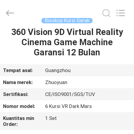
2026
Zhuoyuan
Co.,Ltd.
All
Rights
Bioskop Kursi Gerak
Reserved.
360 Vision 9D Virtual Reality
RUMAH
Cinema Game Machine
PRODUK
Garansi 12 Bulan
TAMPILAN
Tempat asal:
Guangzhou
VR
Nama merek:
Zhuoyuan
Sertifikasi:
CE/ISO9001/SGS/TUV
TENTANG
Nomor model:
6 Kursi VR Dark Mars
KAMI
Kuantitas min
1 Set
Order:
TUR