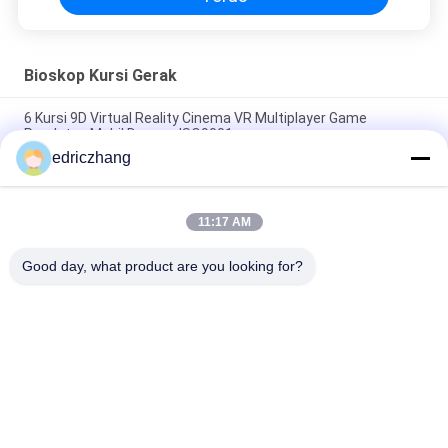
Bioskop Kursi Gerak
6 Kursi 9D Virtual Reality Cinema VR Multiplayer Game
Peralatan Mobil Dengan ISO9001
edriczhang
Virtual Reality Multiplayer Vr Simulator Game Machine 6 Kursi
Balap 9d VR Simulator
11:17 AM
FuninVR Virtual Reality Multiplayer Vr Simulator Game Machine
6 Kursi Balap 9d VR Simulator
Good day, what product are you looking for?
Bad Request
Semua
9D VR Simulator
Simulator Gerak VR
Simulator 
VR Racing Simulator
Penembakan VR