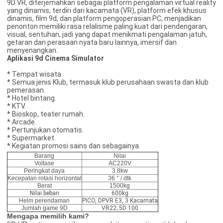
9D VR, diterjemahkan sebagai platform pengalaman virtual reality
yang dinamis, terdiri dari kacamata (VR), platform efek khusus
dinamis, film 9d, dan platform pengoperasian PC, menjadikan
penonton memiliki rasa relalisme paling kuat dari pendengaran,
visual, sentuhan, jadi yang dapat menikmati pengalaman jatuh,
getaran dan perasaan nyata baru lainnya, imersif dan
menyenangkan.
Aplikasi 9d Cinema Simulator
* Tempat wisata.
* Semua jenis Klub, termasuk klub perusahaan swasta dan klub
pemerasan.
* Hotel bintang.
* KTV.
* Bioskop, teater rumah.
* Arcade.
* Pertunjukan otomatis.
* Supermarket.
* Kegiatan promosi sains dan sebagainya.
Barang
Nilai
Voltase
AC220V
Peringkat daya
3.8kw
Kecepatan rotasi horizontal
36 ° / dtk
Berat
1500kg
Nilai beban
600kg
Helm perendaman
PICO, DPVR E3, 3 Kacamata
Jumlah game 9D
VR22; 5D 100
Mengapa memilih kami?