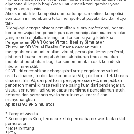
dipasang di kepala bagi Anda untuk menikmati gambar yang
bagus tanpa pusing.
Akses mudah ke kompetisi dan pertempuran online, kompetisi
semacam ini membantu toko memperkuat popularitas dan daya
tarik.
Dilengkapi dengan sistem pemulihan suara profesional, benar-
benar mewujudkan pencelupan dan menciptakan suasana toko
yang membangkitkan keinginan konsumsi yang lebih kuat.
Pengenalan
9D VR Game Virtual Reality Simulator
Zhuoyuan
9D Virtual Reality Cinema dengan
mulus
menggabungkan unit realitas virtual, perangkat keras periferal,
platform hiburan, mengubah bentuk hiburan tradisional dan
membuat perubahan bagi konsumen untuk masuk ke industri
hiburan interaktif.
9D VR, diterjemahkan sebagai platform pengalaman virtual
reality dinamis, terdiri dari kacamata (VR), platform efek khusus
dinamis, film 9d, dan platform pengoperasian PC, menjadikan
penonton memiliki rasa realisme paling kuat dari pendengaran,
visual, sentuhan, jadi yang dapat menikmati pengalaman jatuh,
getaran dan perasaan nyata baru lainnya, imersif dan
menyenangkan.
Aplikasi 9D VR Simulator
* Tempat wisata.
* Semua jenis Klub, termasuk klub perusahaan swasta dan klub
pemerasan.
* Hotel bintang.
* KTV.