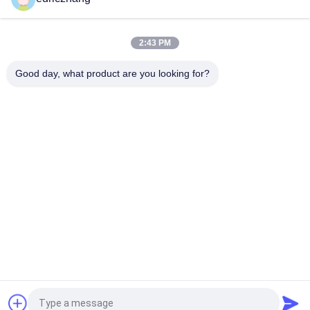
Taman Hiburan 9D Virtual Reality Simulator Mesin Mobil Balap
F1 550KG 2.5 * 1.9 * 1.7M
2:43 PM
Baja Logam 6 Kursi Kursi VR Gerak Listrik 6D Bioskop 9D VR
Good day, what product are you looking for?
Bad Request
Semua
9D VR Simulator
Simulator Gerak VR
Simulator 
VR Racing Simulator
Penembakan VR
VR Flight Simulator
VR Sports Simulator
Bioskop 5D 7D
Bioskop Kursi Gerak
Quote request suatu