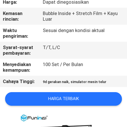
Harga:
Dapat dinegosiasikan
PABRIK
Kemasan
Bubble Inside + Stretch Film + Kayu
rincian:
Luar
KONTROL
KUALITAS
Waktu
Sesuai dengan kondisi aktual
pengiriman:
Syarat-syarat
T/T, L/C
HUBUNGI
pembayaran:
KAMI
Menyediakan
100 Set / Per Bulan
kemampuan:
BERITA
Cahaya Tinggi:
,
9d gerakan naik
simulator mesin telur
KASUS
HARGA TERBAIK
SITEMAP