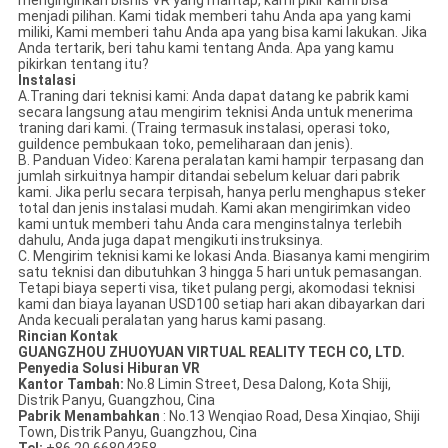
menginginkan bisnis VR yang mantap, kami pikir kami bisa
menjadi pilihan. Kami tidak memberi tahu Anda apa yang kami
miliki, Kami memberi tahu Anda apa yang bisa kami lakukan. Jika
Anda tertarik, beri tahu kami tentang Anda. Apa yang kamu
pikirkan tentang itu?
Instalasi
A.Traning dari teknisi kami: Anda dapat datang ke pabrik kami
secara langsung atau mengirim teknisi Anda untuk menerima
traning dari kami. (Traing termasuk instalasi, operasi toko,
guildence pembukaan toko, pemeliharaan dan jenis).
B. Panduan Video: Karena peralatan kami hampir terpasang dan
jumlah sirkuitnya hampir ditandai sebelum keluar dari pabrik
kami. Jika perlu secara terpisah, hanya perlu menghapus steker
total dan jenis instalasi mudah. Kami akan mengirimkan video
kami untuk memberi tahu Anda cara menginstalnya terlebih
dahulu, Anda juga dapat mengikuti instruksinya.
C. Mengirim teknisi kami ke lokasi Anda. Biasanya kami mengirim
satu teknisi dan dibutuhkan 3 hingga 5 hari untuk pemasangan.
Tetapi biaya seperti visa, tiket pulang pergi, akomodasi teknisi
kami dan biaya layanan USD100 setiap hari akan dibayarkan dari
Anda kecuali peralatan yang harus kami pasang.
Rincian Kontak
GUANGZHOU ZHUOYUAN VIRTUAL REALITY TECH CO, LTD.
Penyedia Solusi Hiburan VR
Kantor Tambah:
No.8 Limin Street, Desa Dalong, Kota Shiji,
Distrik Panyu, Guangzhou, Cina
Pabrik Menambahkan
: No.13 Wenqiao Road, Desa Xinqiao, Shiji
Town, Distrik Panyu, Guangzhou, Cina