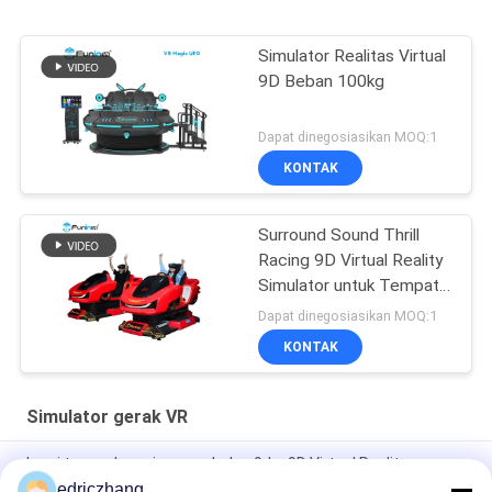
Simulator Realitas Virtual
9D Beban 100kg
Dapat dinegosiasikan MOQ:1
KONTAK
Surround Sound Thrill
Racing 9D Virtual Reality
Simulator untuk Tempat
Hiburan
Dapat dinegosiasikan MOQ:1
KONTAK
Simulator gerak VR
kursi tunggal mesin game balap 9dvr 9D Virtual Reality
Simulator VR Mesin Game Moto
edriczhang