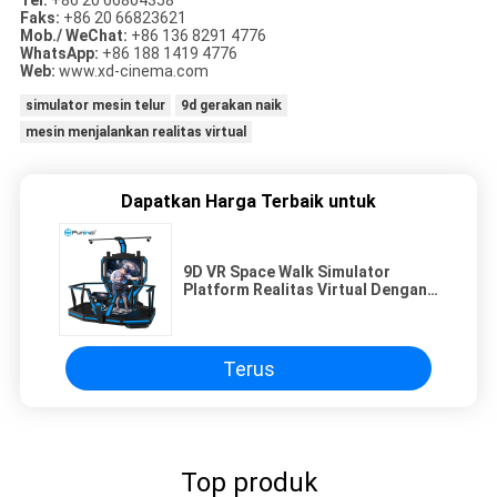
Tel:
+86 20 66804358
Faks:
+86 20 66823621
Mob./ WeChat:
+86 136 8291 4776
WhatsApp:
+86 188 1419 4776
Web:
www.xd-cinema.com
simulator mesin telur
9d gerakan naik
mesin menjalankan realitas virtual
Dapatkan Harga Terbaik untuk
9D VR Space Walk Simulator
Platform Realitas Virtual Dengan
Displayer HD 55 Inch
Terus
Top produk