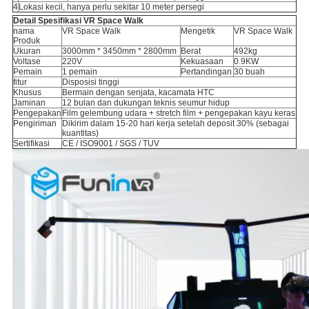
4
Lokasi kecil, hanya perlu sekitar 10 meter persegi
Detail Spesifikasi
VR Space Walk
nama
VR Space Walk
Mengetik
VR Space Walk
Produk
Ukuran
3000mm * 3450mm * 2800mm
Berat
492kg
Voltase
220V
Kekuasaan
0.9KW
Pemain
1 pemain
Pertandingan
30 buah
fitur
Disposisi tinggi
Khusus
Bermain dengan senjata, kacamata HTC
Jaminan
12 bulan dan dukungan teknis seumur hidup
Pengepakan
Film gelembung udara + stretch film + pengepakan kayu keras
Pengiriman
Dikirim dalam 15-20 hari kerja setelah deposit 30% (sebagai
kuantitas)
Sertifikasi
CE / ISO9001 / SGS / TUV