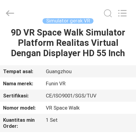
2026
Zhuoyuan
Co.,Ltd.
All
Rights
Simulator gerak VR
Reserved.
9D VR Space Walk Simulator
RUMAH
Platform Realitas Virtual
PRODUK
Dengan Displayer HD 55 Inch
TAMPILAN
Tempat asal:
Guangzhou
VR
Nama merek:
Funin VR
Sertifikasi:
CE/ISO9001/SGS/TUV
TENTANG
Nomor model:
VR Space Walk
KAMI
Kuantitas min
1 Set
Order:
TUR