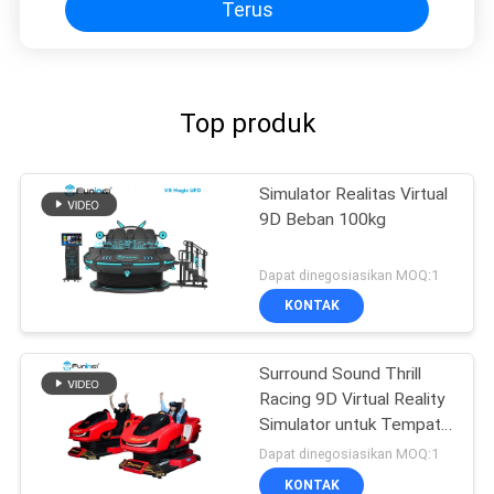
Terus
Top produk
Simulator Realitas Virtual
9D Beban 100kg
Dapat dinegosiasikan MOQ:1
KONTAK
Surround Sound Thrill
Racing 9D Virtual Reality
Simulator untuk Tempat
Hiburan
Dapat dinegosiasikan MOQ:1
KONTAK