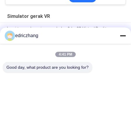
Simulator gerak VR
kursi tunggal mesin game balap 9dvr 9D Virtual Reality
Simulator VR Mesin Game Moto
edriczhang
Taman Hiburan 9D Virtual Reality Simulator Mesin Mobil Balap
F1 550KG 2.5 * 1.9 * 1.7M
4:41 PM
Baja Logam 6 Kursi Kursi VR Gerak Listrik 6D Bioskop 9D VR
Good day, what product are you looking for?
Bad Request
Semua
9D VR Simulator
Simulator Gerak VR
Simulator 
VR Racing Simulator
Penembakan VR