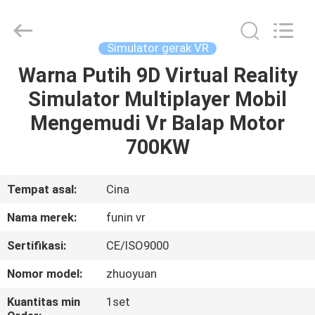
2026
Zhuoyuan
Co.,Ltd.
All
Rights
Simulator gerak VR
Reserved.
Warna Putih 9D Virtual Reality
RUMAH
Simulator Multiplayer Mobil
PRODUK
Mengemudi Vr Balap Motor
700KW
TAMPILAN
VR
Tempat asal:
Cina
Nama merek:
funin vr
TENTANG
Sertifikasi:
CE/ISO9000
KAMI
Nomor model:
zhuoyuan
TUR
Kuantitas min
1set