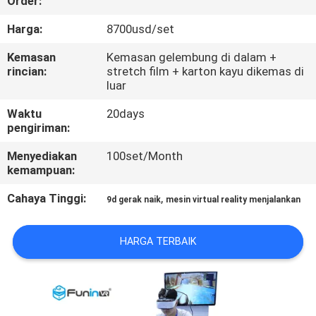
Order:
PABRIK
Harga:
8700usd/set
KONTROL
Kemasan
Kemasan gelembung di dalam +
rincian:
stretch film + karton kayu dikemas di
KUALITAS
luar
Waktu
20days
HUBUNGI
pengiriman:
KAMI
Menyediakan
100set/Month
kemampuan:
BERITA
Cahaya Tinggi:
,
9d gerak naik
mesin virtual reality menjalankan
KASUS
HARGA TERBAIK
SITEMAP