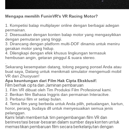
Mengapa memilih FuninVR's VR Racing Motor?
1. Kompetisi balap multiplayer online dengan berbagai adegan
permainan.
2. Disesuaikan dengan konten balap motor yang mengasyikkan
dengan pemutaran yang tinggi.
3. Dirancang dengan platform multi-DOF dinamis untuk meniru
gerakan motor yang hidup.
4. Dilengkapi dengan efek khusus lingkungan termasuk
hembusan angin, getaran pinggul & suara stereo.
.
Sekarang kesempatan datang, tolong pegang ponsel Anda atau
buat saya, Datang untuk menikmati simulator mengemudi mobil
VR dari Zhuoyuan!
Apa keuntungan dari Film Hak Cipta Eksklusif:
Film berhak cipta dan Jaminan pembaruan
1. Film VR dibuat oleh Tim Produksi Film Profesional kami.
2. Berikan film Bahasa Inggris dan permainan Interacitve.
3. Perbarui film vr setiap bulan.
4. Tema film yang berbeda untuk Anda pilih, petualangan, kartun,
horor, perang, budaya dll untuk menyesuaikan semua jenis
pelanggan.
Kami telah membentuk tim pengembangan film VR dan
berinvestasi besar-besaran dalam sumber daya konten untuk
memastikan pembaruan film secara berkelanjutan dengan