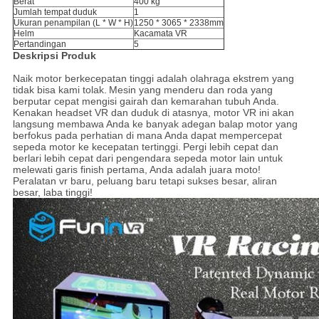
Berat
400 kg
Jumlah tempat duduk
1
Ukuran penampilan (L * W * H)
1250 * 3065 * 2338mm
Helm
Kacamata VR
Pertandingan
5
Deskripsi Produk
Naik motor berkecepatan tinggi adalah olahraga ekstrem yang
tidak bisa kami tolak.
Mesin yang menderu dan roda yang
berputar cepat mengisi gairah dan kemarahan tubuh Anda.
Kenakan headset VR dan duduk di atasnya, motor VR ini akan
langsung membawa Anda ke banyak adegan balap motor yang
berfokus pada perhatian di mana Anda dapat mempercepat
sepeda motor ke kecepatan tertinggi.
Pergi lebih cepat dan
berlari lebih cepat dari pengendara sepeda motor lain untuk
melewati garis finish pertama, Anda adalah juara moto!
Peralatan vr baru, peluang baru tetapi sukses besar, aliran
besar, laba tinggi!