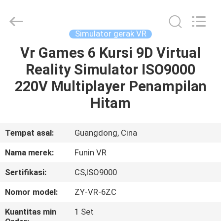
2026
Zhuoyuan
Co.,Ltd.
All
Rights
Simulator gerak VR
Reserved.
Vr Games 6 Kursi 9D Virtual
RUMAH
Reality Simulator ISO9000
PRODUK
220V Multiplayer Penampilan
Hitam
TAMPILAN
VR
Tempat asal:
Guangdong, Cina
Nama merek:
Funin VR
TENTANG
Sertifikasi:
CS,ISO9000
KAMI
Nomor model:
ZY-VR-6ZC
TUR
Kuantitas min
1 Set