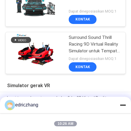
Dapat dinegosiasikan MOQ:1
KONTAK
Surround Sound Thrill
Racing 9D Virtual Reality
Simulator untuk Tempat
Hiburan
Dapat dinegosiasikan MOQ:1
KONTAK
Simulator gerak VR
kursi tunggal mesin game balap 9dvr 9D Virtual Reality
Simulator VR Mesin Game Moto
edriczhang
Taman Hiburan 9D Virtual Reality Simulator Mesin Mobil Balap
F1 550KG 2.5 * 1.9 * 1.7M
10:26 AM