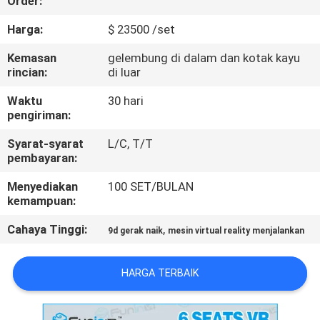
Order:
PABRIK
Harga:
$ 23500 /set
KONTROL
Kemasan
gelembung di dalam dan kotak kayu
rincian:
di luar
KUALITAS
Waktu
30 hari
pengiriman:
HUBUNGI
Syarat-syarat
L/C, T/T
KAMI
pembayaran:
Menyediakan
100 SET/BULAN
BERITA
kemampuan:
Cahaya Tinggi:
,
9d gerak naik
mesin virtual reality menjalankan
KASUS
HARGA TERBAIK
SITEMAP