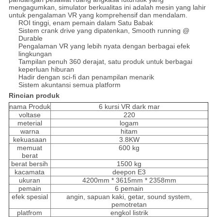
mengagumkan, simulator berkualitas ini adalah mesin yang lahir
untuk pengalaman VR yang komprehensif dan mendalam.
ROI tinggi, enam pemain dalam Satu Babak
Sistem crank drive yang dipatenkan, Smooth running @
Durable
Pengalaman VR yang lebih nyata dengan berbagai efek
lingkungan
Tampilan penuh 360 derajat, satu produk untuk berbagai
keperluan hiburan
Hadir dengan sci-fi dan penampilan menarik
Sistem akuntansi semua platform
Rincian produk
nama Produk
6 kursi VR dark mar
voltase
220
meterial
logam
warna
hitam
kekuasaan
3.8KW
memuat
600 kg
berat
berat bersih
1500 kg
kacamata
deepon E3
ukuran
4200mm * 3615mm * 2358mm
pemain
6 pemain
efek spesial
angin, sapuan kaki, getar, sound system,
pemotretan
platfrom
engkol listrik