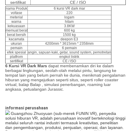
sertifikat
CE / ISO
nama Produk
6 kursi VR dark mar
voltase
220
meterial
logam
warna
hitam
kekuasaan
3.8KW
memuat berat
600 kg
berat bersih
1500 kg
kacamata
deepon E3
ukuran
4200mm * 3615mm * 2358mm
pemain
6 pemain
efek spesial
angin, sapuan kaki, getar, sound system, pemotretan
platfrom
engkol listrik
sertifikat
CE / ISO
6 Kursi VR Dark Mars
dapat membenamkan diri ke dalam
berbagai lingkungan, seolah-olah melalui pintu, langsung ke
tempat lain yang belum pernah ke dunia, menikmati pengalaman
hiburan yang mengejutkan seperti situs, seperti roller coaster
virtual, balap Balap , simulasi penerbangan, roaming luar
angkasa, petualangan Jurassic.
informasi perusahaan
Guangzhou Zhuoyuan (sub-merek FUNIN VR), penyedia
solusi hiburan VR, adalah perusahaan inovatif berteknologi tinggi
melalui seluruh rantai industri termasuk kreativitas, penelitian
dan pengembangan, produksi, penjualan, operasi, dan layanan.