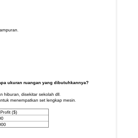
 campuran.
erapa ukuran ruangan yang dibutuhkannya?
 hiburan, disekitar sekolah dll.
untuk menempatkan set lengkap mesin.
 Profit ($)
00
000