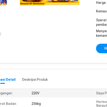
Harga:
Kemasa
Syarat
pemba
Menye
kemam
H
asi Detail
Deskripsi Produk
egangan:
220V
Daya P
Horiso
rat Badan:
256kg
Berput