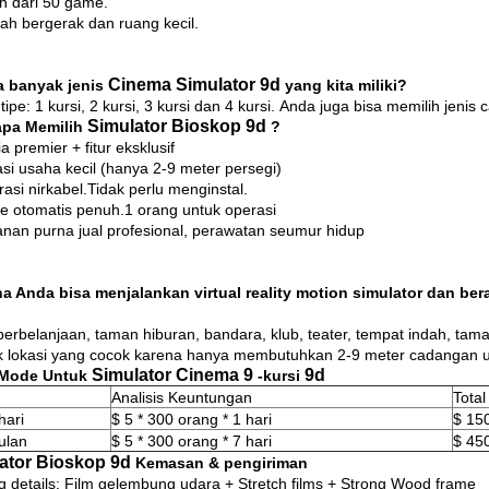
ih dari 50 game.
ah bergerak dan ruang kecil.
Cinema Simulator 9d
 banyak jenis
yang kita miliki?
ipe: 1 kursi, 2 kursi, 3 kursi dan 4 kursi.
Anda juga bisa memilih jenis
Simulator Bioskop 9d
pa Memilih
?
a premier + fitur eksklusif
asi usaha kecil (hanya 2-9 meter persegi)
rasi nirkabel.Tidak perlu menginstal.
e otomatis penuh.1 orang untuk operasi
anan purna jual profesional, perawatan seumur hidup
a Anda bisa menjalankan virtual reality motion simulator dan b
perbelanjaan, taman hiburan, bandara, klub, teater, tempat indah, taman
 lokasi yang cocok karena hanya membutuhkan 2-9 meter cadangan 
Simulator Cinema 9
9d
 Mode Untuk
-kursi
Analisis Keuntungan
Total
hari
$ 5 * 300 orang * 1 hari
$ 15
ulan
$ 5 * 300 orang * 7 hari
$ 45
ator Bioskop 9d
Kemasan & pengiriman
g details: Film gelembung udara + Stretch films + Strong Wood frame