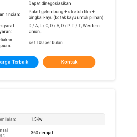
Dapat dinegosiasikan
Paket gelembung + stretch film +
n rincian:
bingkai kayu (kotak kayu untuk pilihan)
-syarat
D / A, L / C, D / A, D / P, T / T, Western
yaran:
Union,,
diakan
set 100 per bulan
puan:
arga Terbaik
Kontak
enilaian:
1.5Kw
ntal
360 derajat
ar: