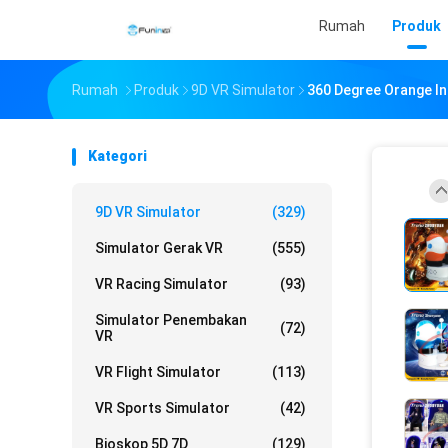
Rumah
Produk
Rumah
Produk
9D VR Simulator
360 Degree Orange In
Kategori
9D VR Simulator
(329)
Simulator Gerak VR
(555)
VR Racing Simulator
(93)
Simulator Penembakan
(72)
VR
VR Flight Simulator
(113)
VR Sports Simulator
(42)
Bioskop 5D 7D
(129)