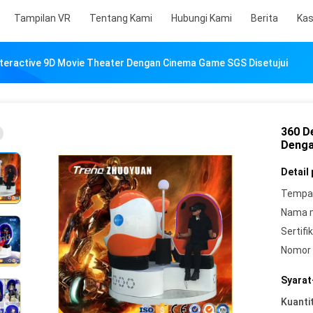
Tampilan VR
Tentang Kami
Hubungi Kami
Berita
Ka
teractive 9D Movie Theater Dengan Cinema Game SGS Disetujui
360 D
Denga
Detail
Tempat
Nama 
Sertifik
Nomor 
Syarat
Kuanti