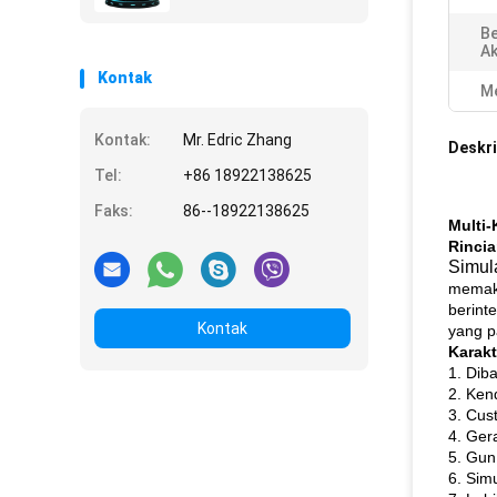
Be
Ak
Kontak
Me
Kontak:
Mr. Edric Zhang
Deskri
Tel:
+86 18922138625
Faks:
86--18922138625
Multi-
Rinci
Simul
memaka
berint
Kontak
yang 
Karakt
1. Dib
2. Ken
3. Cust
4. Ger
5. Gun 
6. Sim