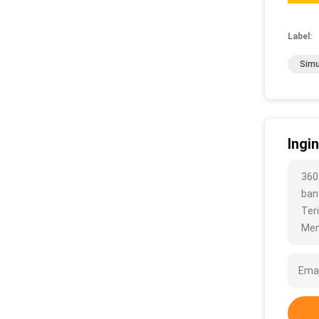
Label:
Simu
Ingi
360
bany
Ter
Men