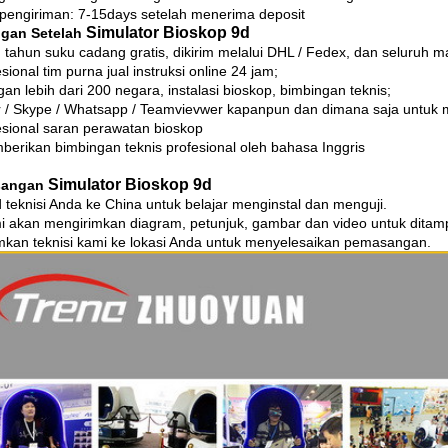
pengiriman: 7-15days setelah menerima deposit
Simulator Bioskop 9d
gan Setelah
u tahun suku cadang gratis, dikirim melalui DHL / Fedex, dan seluruh m
sional tim purna jual instruksi online 24 jam;
an lebih dari 200 negara, instalasi bioskop, bimbingan teknis;
r / Skype / Whatsapp / Teamvievwer kapanpun dan dimana saja untu
esional saran perawatan bioskop
berikan bimbingan teknis profesional oleh bahasa Inggris
Simulator Bioskop 9d
angan
 teknisi Anda ke China untuk belajar menginstal dan menguji.
i akan mengirimkan diagram, petunjuk, gambar dan video untuk ditamp
imkan teknisi kami ke lokasi Anda untuk menyelesaikan pemasangan.