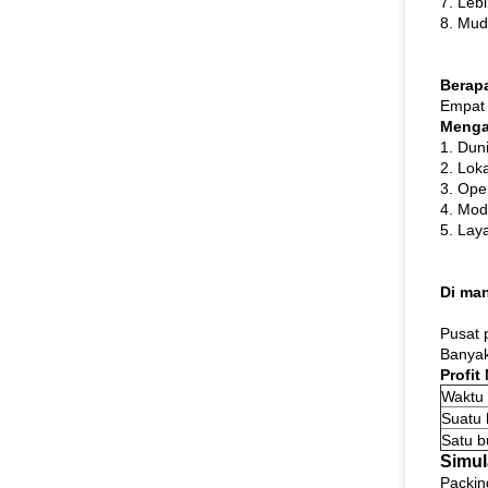
7. Leb
8. Mud
Berapa
Empat t
Menga
1. Duni
2. Lok
3. Ope
4. Mod
5. Lay
Di man
Pusat 
Banyak
Profit
Waktu
Suatu 
Satu b
Simul
Packin