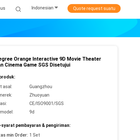
Indonesian
sus
Quote request suatu
egree Orange Interactive 9D Movie Theater
n Cinema Game SGS Disetujui
 produk:
 asal:
Guangzhou
merek:
Zhuoyuan
asi:
CE/ISO9001/SGS
model:
9d
-syarat pembayaran & pengiriman:
tas min Order:
1 Set