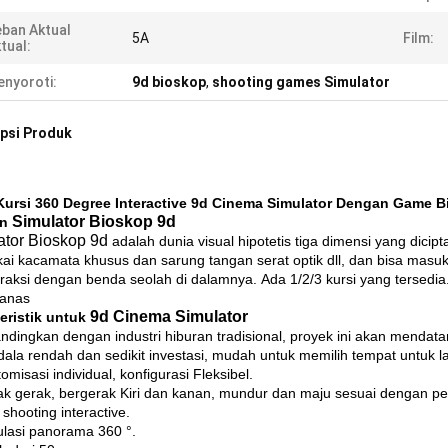
ban Aktual
5A
Film:
tual:
nyoroti:
9d bioskop
,
shooting games Simulator
psi Produk
Kursi 360 Degree Interactive 9d Cinema Simulator Dengan Game 
Simulator Bioskop 9d
an
ator Bioskop 9d
adalah dunia visual hipotetis tiga dimensi yang dicip
i kacamata khusus dan sarung tangan serat optik dll, dan bisa masuk 
eraksi dengan benda seolah di dalamnya.
Ada 1/2/3 kursi yang tersedia
panas
9d Cinema Simulator
eristik untuk
andingkan dengan industri hiburan tradisional, proyek ini akan mendat
dala rendah dan sedikit investasi, mudah untuk memilih tempat untuk la
omisasi individual, konfigurasi Fleksibel.
ak gerak, bergerak Kiri dan kanan, mundur dan maju sesuai dengan p
shooting interactive.
ulasi panorama 360 °.