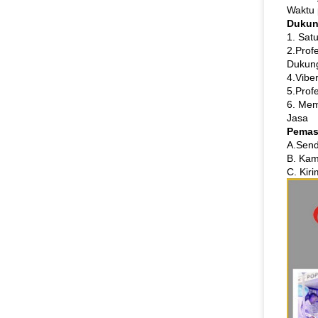
Waktu 
Dukun
1. Sat
2.Profe
Dukung
4.Vibe
5.Prof
6. Mem
Jasa
Pemas
A.Send
B. Kam
C. Kir