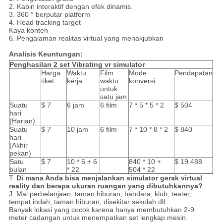
2. Kabin interaktif dengan efek dinamis.
3. 360 ° berputar platform
4. Head tracking target
Kaya konten
6. Pengalaman realitas virtual yang menakjubkan
Analisis Keuntungan:
Penghasilan 2 set Vibrating vr simulator
Harga
Waktu
Film
Mode
Pendapatan
tiket
kerja
waktu
konversi
untuk
satu jam
Suatu
$ 7
6 jam
6 film
7 * 5 * 5 * 2
$ 504
hari
(Harian)
Suatu
$ 7
10 jam
6 film
7 * 10 * 8 * 2
$ 840
hari
(Akhir
pekan)
Satu
$ 7
10 * 6 + 6
840 * 10 +
$ 19.488
bulan
* 22
504 * 22
T:
Di mana Anda bisa menjalankan simulator gerak virtual
reality dan berapa ukuran ruangan yang dibutuhkannya?
J: Mal perbelanjaan, taman hiburan, bandara, klub, teater,
tempat indah, taman hiburan, disekitar sekolah dll.
Banyak lokasi yang cocok karena hanya membutuhkan 2-9
meter cadangan untuk menempatkan set lengkap mesin.