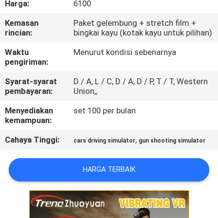
Harga:
6100
PABRIK
Kemasan
Paket gelembung + stretch film +
rincian:
bingkai kayu (kotak kayu untuk pilihan)
KONTROL
KUALITAS
Waktu
Menurut kondisi sebenarnya
pengiriman:
Syarat-syarat
D / A, L / C, D / A, D / P, T / T, Western
HUBUNGI
pembayaran:
Union,,
KAMI
Menyediakan
set 100 per bulan
kemampuan:
BERITA
Cahaya Tinggi:
,
cars driving simulator
gun shooting simulator
KASUS
HARGA TERBAIK
SITEMAP