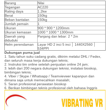
Barang
Nilai
Tegangan
AC220
Rating daya
1.2kw
Berat
150kg
Beban bantalan
150kg
Jumlah pemain
1
Ukuran
900 * 900 * 1200mm
Ukuran kemasan
1000 * 1000 * 1300mm
Daerah yang
Panjang dan lebar: 2 * 2m
diduduki
Helm perendaman
Layar HD 2 inci 5 inci │ 1440X2560 │
534PPI
Dukungan purna jual
1. Satu tahun suku cadang gratis, dikirim melalui DHL / Fedex,
dan seluruh masa kerja dukungan teknis;
2. Instruksi tim online setelah penjualan online 24 jam;
3. lebih dari 200 negara dukungan teknisi, instalasi bioskop,
bimbingan teknis;
4. Viber / Skype / Whatsapp / Teamvievwer kapanpun dan
dimana saja untuk memecahkan masalah;
5. Saran profesional perawatan bioskop
6. Berikan bimbingan teknis profesional oleh bahasa Inggris