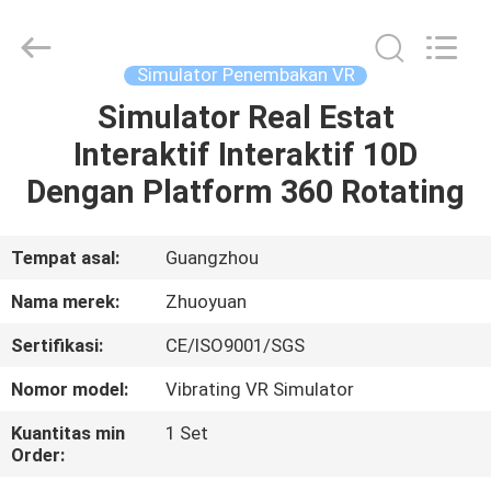
2026
Zhuoyuan
Co.,Ltd.
All
Rights
Simulator Penembakan VR
Reserved.
Simulator Real Estat
RUMAH
Interaktif Interaktif 10D
PRODUK
Dengan Platform 360 Rotating
TAMPILAN
Tempat asal:
Guangzhou
VR
Nama merek:
Zhuoyuan
Sertifikasi:
CE/ISO9001/SGS
TENTANG
Nomor model:
Vibrating VR Simulator
KAMI
Kuantitas min
1 Set
Order:
TUR