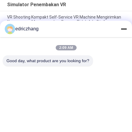
Simulator Penembakan VR
VR Shooting Kompakt Self-Service VR Machine Mengirimkan
Kesenangan Menyenangkan Dengan Tidak Ada Staf
edriczhang
Funin VR Shooting Game Machine Transform Your Gaming
Experience with 9D VR Chair 65kg 10PCS Games
2:09 AM
PC Stand Up Flight VR Simulator Untuk Game Simulasi
Penerbangan Pemain Tunggal
Good day, what product are you looking for?
Bad Request
Semua
9D VR Simulator
Simulator Gerak VR
Simulator 
VR Racing Simulator
Penembakan VR
VR Flight Simulator
VR Sports Simulator