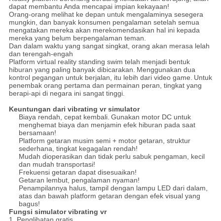
dapat membantu Anda mencapai impian kekayaan!
Orang-orang melihat ke depan untuk mengalaminya sesegera
mungkin, dan banyak konsumen pengalaman setelah semua
mengatakan mereka akan merekomendasikan hal ini kepada
mereka yang belum berpengalaman teman.
Dan dalam waktu yang sangat singkat, orang akan merasa lelah
dan terengah-engah
Platform virtual reality standing swim telah menjadi bentuk
hiburan yang paling banyak dibicarakan.
Menggunakan dua
kontrol pegangan untuk berjalan, itu lebih dari video game.
Untuk
penembak orang pertama dan permainan peran, tingkat yang
berapi-api di negara ini sangat tinggi.
Keuntungan dari vibrating vr simulator
Biaya rendah, cepat kembali.
Gunakan motor DC untuk
menghemat biaya dan menjamin efek hiburan pada saat
bersamaan!
Platform getaran musim semi + motor getaran, struktur
sederhana, tingkat kegagalan rendah!
Mudah dioperasikan dan tidak perlu sabuk pengaman, kecil
dan mudah transportasi!
Frekuensi getaran dapat disesuaikan!
Getaran lembut, pengalaman nyaman!
Penampilannya halus, tampil dengan lampu LED dari dalam,
atas dan bawah platform getaran dengan efek visual yang
bagus!
Fungsi simulator vibrating vr
1. Penglihatan gratis