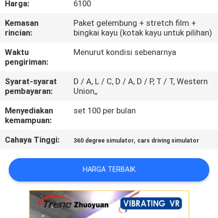
Harga:
6100
PABRIK
Kemasan
Paket gelembung + stretch film +
rincian:
bingkai kayu (kotak kayu untuk pilihan)
KONTROL
KUALITAS
Waktu
Menurut kondisi sebenarnya
pengiriman:
Syarat-syarat
D / A, L / C, D / A, D / P, T / T, Western
HUBUNGI
pembayaran:
Union,,
KAMI
Menyediakan
set 100 per bulan
kemampuan:
BERITA
Cahaya Tinggi:
,
360 degree simulator
cars driving simulator
KASUS
HARGA TERBAIK
SITEMAP