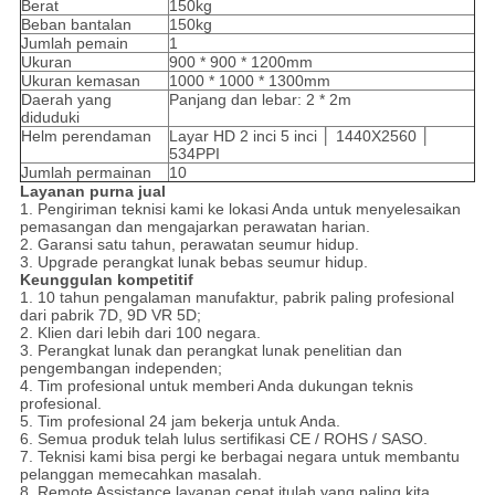
Berat
150kg
Beban bantalan
150kg
Jumlah pemain
1
Ukuran
900 * 900 * 1200mm
Ukuran kemasan
1000 * 1000 * 1300mm
Daerah yang
Panjang dan lebar: 2 * 2m
diduduki
Helm perendaman
Layar HD 2 inci 5 inci │ 1440X2560 │
534PPI
Jumlah permainan
10
Layanan purna jual
1. Pengiriman teknisi kami ke lokasi Anda untuk menyelesaikan
pemasangan dan mengajarkan perawatan harian.
2. Garansi satu tahun, perawatan seumur hidup.
3. Upgrade perangkat lunak bebas seumur hidup.
Keunggulan kompetitif
1. 10 tahun pengalaman manufaktur, pabrik paling profesional
dari pabrik 7D, 9D VR 5D;
2. Klien dari lebih dari 100 negara.
3. Perangkat lunak dan perangkat lunak penelitian dan
pengembangan independen;
4. Tim profesional untuk memberi Anda dukungan teknis
profesional.
5. Tim profesional 24 jam bekerja untuk Anda.
6. Semua produk telah lulus sertifikasi CE / ROHS / SASO.
7. Teknisi kami bisa pergi ke berbagai negara untuk membantu
pelanggan memecahkan masalah.
8. Remote Assistance layanan cepat itulah yang paling kita