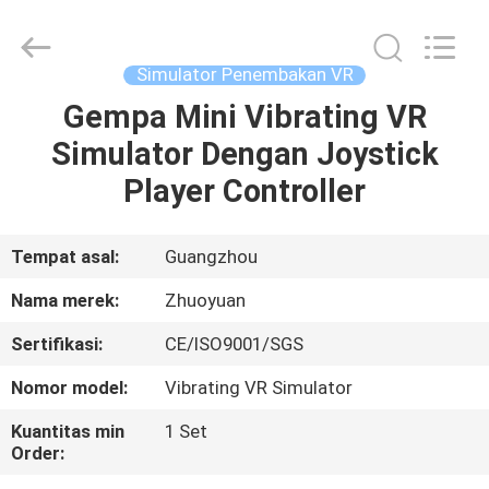
2026
Zhuoyuan
Co.,Ltd.
All
Rights
Simulator Penembakan VR
Reserved.
Gempa Mini Vibrating VR
RUMAH
Simulator Dengan Joystick
PRODUK
Player Controller
TAMPILAN
Tempat asal:
Guangzhou
VR
Nama merek:
Zhuoyuan
Sertifikasi:
CE/ISO9001/SGS
TENTANG
Nomor model:
Vibrating VR Simulator
KAMI
Kuantitas min
1 Set
Order:
TUR