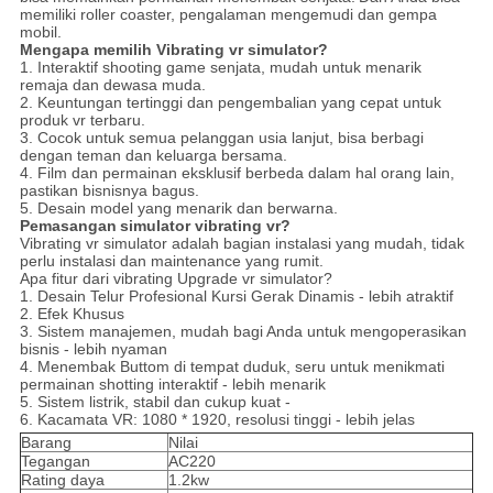
memiliki roller coaster, pengalaman mengemudi dan gempa
mobil.
Mengapa memilih Vibrating vr simulator?
1. Interaktif shooting game senjata, mudah untuk menarik
remaja dan dewasa muda.
2. Keuntungan tertinggi dan pengembalian yang cepat untuk
produk vr terbaru.
3. Cocok untuk semua pelanggan usia lanjut, bisa berbagi
dengan teman dan keluarga bersama.
4. Film dan permainan eksklusif berbeda dalam hal orang lain,
pastikan bisnisnya bagus.
5. Desain model yang menarik dan berwarna.
Pemasangan
simulator vibrating vr?
Vibrating vr simulator adalah bagian instalasi yang mudah, tidak
perlu instalasi dan maintenance yang rumit.
Apa fitur dari vibrating Upgrade vr simulator?
1. Desain Telur Profesional Kursi Gerak Dinamis - lebih atraktif
2. Efek Khusus
3. Sistem manajemen, mudah bagi Anda untuk mengoperasikan
bisnis - lebih nyaman
4. Menembak Buttom di tempat duduk, seru untuk menikmati
permainan shotting interaktif - lebih menarik
5. Sistem listrik, stabil dan cukup kuat -
6. Kacamata VR: 1080 * 1920, resolusi tinggi - lebih jelas
Barang
Nilai
Tegangan
AC220
Rating daya
1.2kw