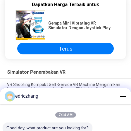
Dapatkan Harga Terbaik untuk
Gempa Mini Vibrating VR
Simulator Dengan Joystick Player
Controller
Terus
Simulator Penembakan VR
VR Shooting Kompakt Self-Service VR Machine Mengirimkan
Kesenangan Menyenangkan Dengan Tidak Ada Staf
edriczhang
Funin VR Shooting Game Machine Transform Your Gaming
Experience with 9D VR Chair 65kg 10PCS Games
7:14 AM
PC Stand Up Flight VR Simulator Untuk Game Simulasi
Penerbangan Pemain Tunggal
Good day, what product are you looking for?