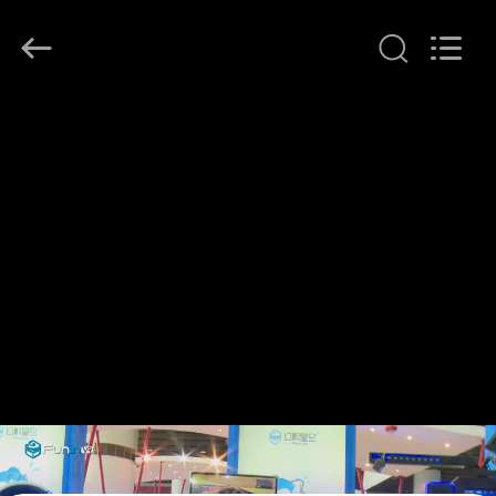
2026
Zhuoyuan
Co.,Ltd.
All
Rights
Reserved.
RUMAH
PRODUK
TAMPILAN
VR
TENTANG
KAMI
TUR