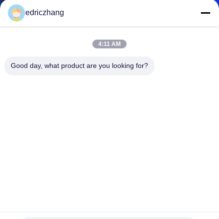
PABRIK
edriczhang
KONTROL
4:11 AM
KUALITAS
Good day, what product are you looking for?
HUBUNGI
KAMI
BERITA
KASUS
SITEMAP
24 Kursi 7D Bioskop 3D Screen Untuk Simulator Balapan
Motion Interaktif