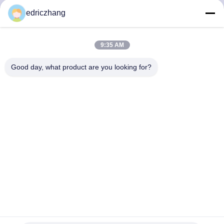
PABRIK
edriczhang
KONTROL
9:35 AM
KUALITAS
Good day, what product are you looking for?
HUBUNGI
KAMI
BERITA
KASUS
SITEMAP
Tingkatkan taman bermain Anda dengan peralatan hiburan
serat kaca dan logam dan layanan online 7 * 24 jam