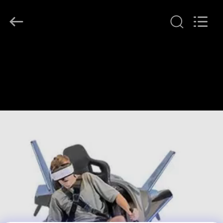
2026
Zhuoyuan
Co.,Ltd.
All
Rights
Reserved.
RUMAH
PRODUK
TAMPILAN
VR
TENTANG
KAMI
TUR